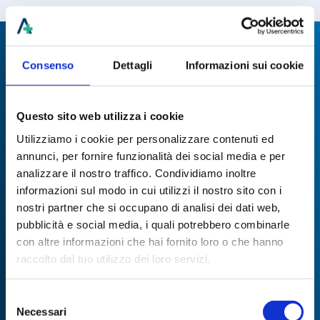
Consenso
Dettagli
Informazioni sui cookie
Questo sito web utilizza i cookie
CENTRO COMMERCIALE “ICS”
Utilizziamo i cookie per personalizzare contenuti ed
PRIMO PIANO – INT.4
annunci, per fornire funzionalità dei social media e per
VIA TANGENZIALE 3, 37019 PESCHIERA DEL GARDA (VR)
analizzare il nostro traffico. Condividiamo inoltre
ITALY
informazioni sul modo in cui utilizzi il nostro sito con i
nostri partner che si occupano di analisi dei dati web,
pubblicità e social media, i quali potrebbero combinarle
Legale
con altre informazioni che hai fornito loro o che hanno
raccolto dal tuo utilizzo dei loro servizi.
DIRETTORE SANITARIO:
DOTT. MAHAMID HELAL
Selezione
P.IVA 03964380236
Necessari
del