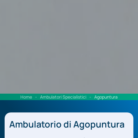
Home
Ambulatori Specialistici
Agopuntura
Ambulatorio di Agopuntura